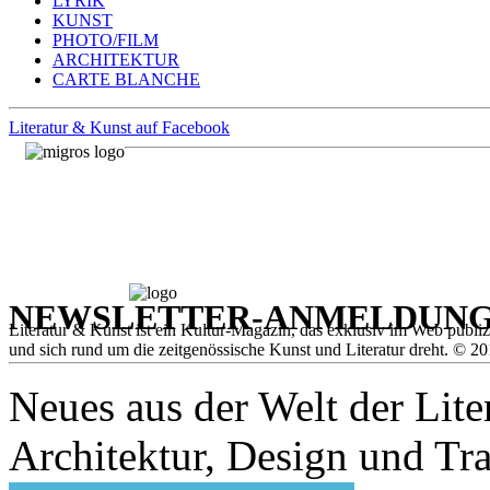
LYRIK
KUNST
PHOTO/FILM
ARCHITEKTUR
CARTE BLANCHE
Literatur & Kunst auf Facebook
NEWSLETTER-ANMELDUN
Literatur & Kunst ist ein Kultur-Magazin, das exklusiv im Web publiz
und sich rund um die zeitgenössische Kunst und Literatur dreht. © 20
Neues aus der Welt der Liter
Architektur, Design und Tra