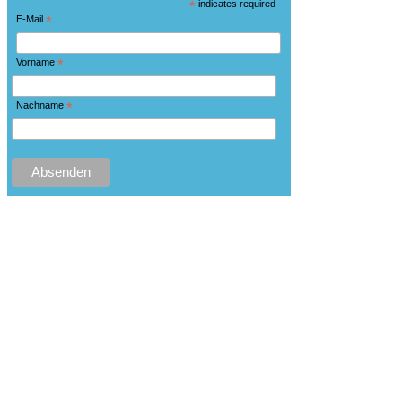
*
indicates required
E-Mail
*
Vorname
*
Nachname
*