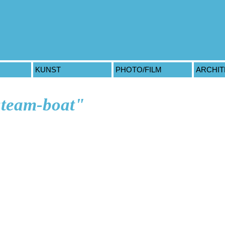
KUNST
PHOTO/FILM
ARCHI
steam-boat"