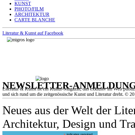
KUNST
PHOTO/FILM
ARCHITEKTUR
CARTE BLANCHE
Literatur & Kunst auf Facebook
NEWSLETTER-ANMELDUN
Literatur & Kunst ist ein Kultur-Magazin, das exklusiv im Web publiz
und sich rund um die zeitgenössische Kunst und Literatur dreht. © 20
Neues aus der Welt der Liter
Architektur, Design und Tra
indicates required