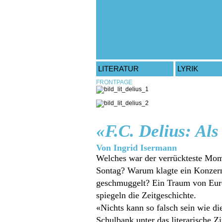
LITERATUR
LYRIK
FRONTPAGE
«F.C. Delius: Al
Von Ingrid Isermann
Welches war der verrückteste Mome
Sontag? Warum klagte ein Konzern 
geschmuggelt? Ein Traum von Euro
spiegeln die Zeitgeschichte.
«Nichts kann so falsch sein wie die
Schulbank unter das literarische Z