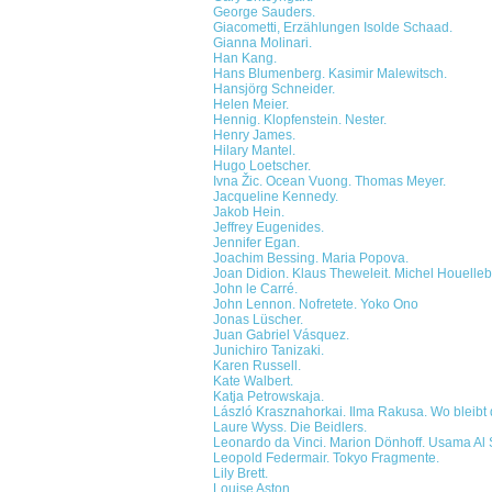
George Sauders.
Giacometti, Erzählungen Isolde Schaad.
Gianna Molinari.
Han Kang.
Hans Blumenberg. Kasimir Malewitsch.
Hansjörg Schneider.
Helen Meier.
Hennig. Klopfenstein. Nester.
Henry James.
Hilary Mantel.
Hugo Loetscher.
Ivna Žic. Ocean Vuong. Thomas Meyer.
Jacqueline Kennedy.
Jakob Hein.
Jeffrey Eugenides.
Jennifer Egan.
Joachim Bessing. Maria Popova.
Joan Didion. Klaus Theweleit. Michel Houelleb
John le Carré.
John Lennon. Nofretete. Yoko Ono
Jonas Lüscher.
Juan Gabriel Vásquez.
Junichiro Tanizaki.
Karen Russell.
Kate Walbert.
Katja Petrowskaja.
László Krasznahorkai. Ilma Rakusa. Wo bleibt 
Laure Wyss. Die Beidlers.
Leonardo da Vinci. Marion Dönhoff. Usama Al
Leopold Federmair. Tokyo Fragmente.
Lily Brett.
Louise Aston.