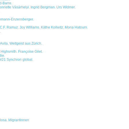
d-Barre.
Henriette Vásárhelyi. Ingrid Bergman. Urs Widmer.
.
chmann-Enzensberger.
 C.F. Ramuz. Joy Williams. Käthe Kollwitz. Mona Hatoum.
.
Avila. Weltgeist aus Zürich.
Highsmith. Françoise Gilet.
die.
9/21 Synchron global.
Llosa. Migrantinnen