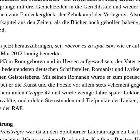
prünge mit drei Gedichtzeilen in die Gerichtssäle und wieder
nen zum Entdeckerglück, der Zehnkampf der Verlegerei. Also
kapitel aus den Zeiten, als die Bücher noch geholfen haben»,
nd.
 jetzt herauszubringen, sei,
«bevor es zu spät ist
», wie er au
Mai 2012 launig bemerkte.
943 in Rom geboren und in Hessen aufgewachsen, der Vater ei
 bedeutendsten deutschen Schriftsteller, Romanist und Lyriker
hen Geisteslebens. Mit seinen Romanen wurde er zum poetisc
ei er die Kunst und die Poesie vor allem stets vehement gegen
r berühmten
Gruppe 47
und wurde wenige Jahre später Lektor
ählte, und erlebte Sternstunden und Tiefpunkte der Linken, a
s der RAF.
lärung
reisträger
war da an den Solothurner Literaturtagen zu Gas
richtete. Wie es zu einem Brief an den Kaufhaus-Besitzer H