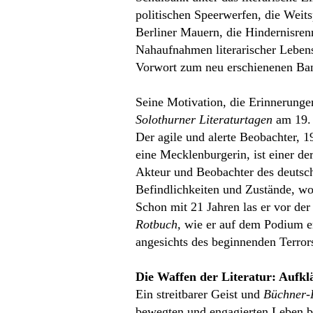
politischen Speerwerfen, die Weits
Berliner Mauern, die Hindernisren
Nahaufnahmen literarischer Lebens
Vorwort zum neu erschienenen Ba
Seine Motivation, die Erinnerungen
Solothurner Literaturtagen
am 19. 
Der agile und alerte Beobachter, 1
eine Mecklenburgerin, ist einer der
Akteur und Beobachter des deutsc
Befindlichkeiten und Zustände, wob
Schon mit 21 Jahren las er vor de
Rotbuch,
wie er auf dem Podium erz
angesichts des beginnenden Terror
Die Waffen der Literatur: Aufk
Ein streitbarer Geist und
Büchner-P
bewegten und engagierten Leben be