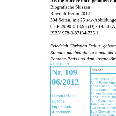
Als die Bücher noch geholfen ha
Biografische Skizzen
Rowohlt Berlin 2012
304 Seiten, mit 25 s/w-Abbildung
CHF 29.90 € 18,95 (D) / 19.50 (A
ISBN 978-3-87134-735 1
Friedrich Christian Delius, gebor
Romane machen ihn zu einem der be
Fontane-Preis und dem Joseph-Bre
NACH OBEN
Nr. 109
06/2012
Alexander Kluge.
Anna Felder. Arn
Anne Carson. Frie
Anne Goebel. Jens
Annem. Schwarze
Literatur+Kunst
Annie Ernaux. In
Editorial
Arno Camenisch. J
Astrid Lindgren. S
Impressum
Aya Cissoko. Jud
AutorInnen
Bela Chekurishvili.
Ben Moore. Mani M