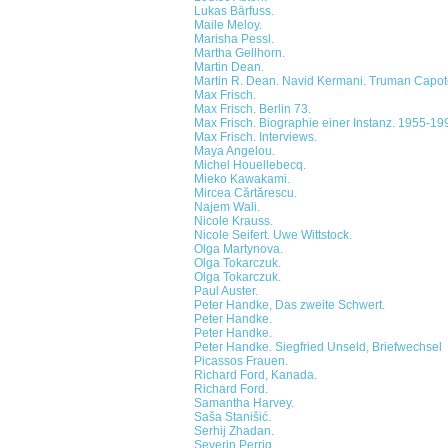
Lukas Bärfuss.
Maile Meloy.
Marisha Pessl.
Martha Gellhorn.
Martin Dean.
Martin R. Dean. Navid Kermani. Truman Capot
Max Frisch.
Max Frisch. Berlin 73.
Max Frisch. Biographie einer Instanz. 1955-19
Max Frisch. Interviews.
Maya Angelou.
Michel Houellebecq.
Mieko Kawakami.
Mircea Cărtărescu.
Najem Wali.
Nicole Krauss.
Nicole Seifert. Uwe Wittstock.
Olga Martynova.
Olga Tokarczuk.
Olga Tokarczuk.
Paul Auster.
Peter Handke, Das zweite Schwert.
Peter Handke.
Peter Handke.
Peter Handke. Siegfried Unseld, Briefwechsel
Picassos Frauen.
Richard Ford, Kanada.
Richard Ford.
Samantha Harvey.
Saša Stanišić.
Serhij Zhadan.
Severin Perrig.