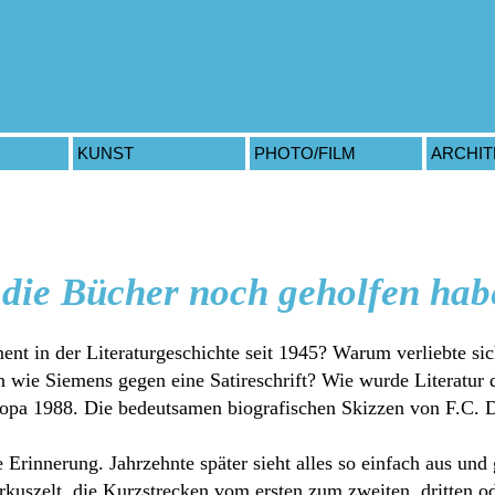
KUNST
PHOTO/FILM
ARCHI
s die Bücher noch geholfen ha
nt in der Literaturgeschichte seit 1945? Warum verliebte sic
wie Siemens gegen eine Satireschrift? Wie wurde Literatur 
pa 1988. Die bedeutsamen biografischen Skizzen von F.C. De
 Erinnerung. Jahrzehnte später sieht alles so einfach aus und g
irkuszelt, die Kurzstrecken vom ersten zum zweiten, dritten 