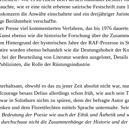
tauchte, wie er eine nicht erbetene satirische Festschrift zum
skonzern die Anwälte einschaltete und ein dreijähriger Jurist
ge Berühmtheit verschaffte.
er Presse viel kommentierten Verfahren, das bis 1976 dauerte
r Kunst ebenso wie die historische Forschung über die Zusamm
dem Hintergrund der hysterischen Jahre der RAF-Prozesse in 
Satire wurden ebenso behandelt wie die Deutungshoheit der Ko
 bei der Beurteilung von Literatur wurden ausgelotet, Detail
ublizisten, die Rolle der Rüstungsindustrie.
terhaltsam, obwohl es das zu jener Zeit absolut nicht war, nur
lcourage besass Delius allerdings schon früh, wie auch sein 
ar in Solothurn nichts zu spüren, denn der befragte Autor ga
ken und dem Florettfechten mittels Sprache untermalte. Seine
e
Bedeutung der Poesie wie auch der Ethik und Ästhetik und w
d durchschaue nicht die Zusammenhänge der Historie und der 