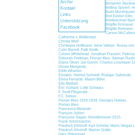
Archiv
Benjamin Stuckra
Kontakt
Bettina Spoerri. 
Bodo Morshäuser
Links
Bret Easton Ellis.
Unterstützung
Briefwechsel Ba
Brigitte Kronauer.
Facebook
Brigitte Reimann.
Carson McCullers
Catherine v. Wattenwyl.
Christa Wolf.
Christiane Hoffmann. Irene Vallejo. Teresa von 
Colin Barrett. Patti Smith.
Colson Whitehead. Jonathan Franzen. Patricia 
Deborah Feldman. Florian Illies. Salman Rush
Diane Oliver. Juli Govrin. Charles Linsmayer 1
Dinaw Mengestu.
Edith Wharton.
Einstein. Helmut Schmidt. Rüdiger Safranski.
Elena Ferrante. Maxim Biller.
Ella Maillart.
Éric Vuillard. Lotte Schwarz.
F. Scott Fitzgerald.
F.C. Delius.
Florian Illies 1929-1939. Georges Haldas.
Florian Illies.
Francesca Melandri.
François Jullien.
Françoise Sagan. Künstlerinnen 2015.
Frank Schirrmacher.
Friedrich Dönhoff. Karl Schmid. Mario Vargas 
Friedrich Dönhoff. Marion Gräfin.
Gary Shteyngart.