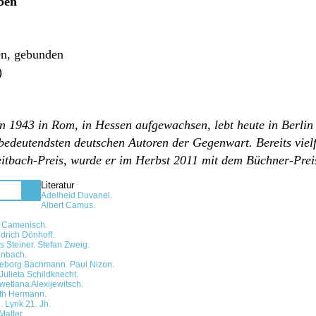
ben
en, gebunden
)
en 1943 in Rom, in Hessen aufgewachsen,
lebt heute in Berl
deutendsten deutschen Autoren der Gegenwart. Bereits vielf
itbach-Preis, wurde er im Herbst 2011 mit dem Büchner-Preis
Literatur
Adelheid Duvanel.
Albert Camus.
o Camenisch.
drich Dönhoff.
 Steiner. Stefan Zweig.
nbach.
geborg Bachmann. Paul Nizon.
ulieta Schildknecht.
wetlana Alexijewitsch.
ith Hermann.
 Lyrik 21. Jh.
atter.