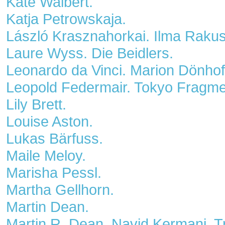
Kate Walbert.
Katja Petrowskaja.
László Krasznahorkai. Ilma Rakusa
Laure Wyss. Die Beidlers.
Leonardo da Vinci. Marion Dönho
Leopold Federmair. Tokyo Fragme
Lily Brett.
Louise Aston.
Lukas Bärfuss.
Maile Meloy.
Marisha Pessl.
Martha Gellhorn.
Martin Dean.
Martin R. Dean. Navid Kermani. 