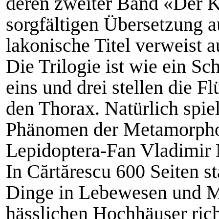
deren zweiter Band «Der K
sorgfältigen Übersetzung a
lakonische Titel verweist 
Die Trilogie ist wie ein S
eins und drei stellen die F
den Thorax. Natürlich spie
Phänomen der Metamorphos
Lepidoptera-Fan Vladimir N
In Cărtărescu 600 Seiten 
Dinge in Lebewesen und M
hässlichen Hochhäuser rich