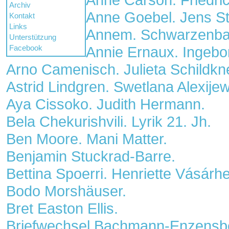
Archiv
Anne Goebel. Jens St
Kontakt
Links
Annem. Schwarzenba
Unterstützung
Facebook
Annie Ernaux. Ingebo
Arno Camenisch. Julieta Schildkn
Astrid Lindgren. Swetlana Alexijew
Aya Cissoko. Judith Hermann.
Bela Chekurishvili. Lyrik 21. Jh.
Ben Moore. Mani Matter.
Benjamin Stuckrad-Barre.
Bettina Spoerri. Henriette Vásárh
Bodo Morshäuser.
Bret Easton Ellis.
Briefwechsel Bachmann-Enzensbe