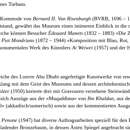
nes Turbans.
en Kommode von
Bernard II. Van Risenburgh
(BVRB, 1696 – 17
ntstand, gewährt das Museum einen intimeren Einblick in die
oche können Besucher
Édouard Manets
(1832 – 1883) «Die Z
e
Piet Mondrians
(1872 – 1944) «Komposition mit Blau, Rot,
 monumentalen Werk des Künstlers
Ai Weiwei
(1957) und der H
reiche des Louvre Abu Dhabi angefertigte Kunstwerke von re
nklang mit dem Geist des Museums und dessen architektonisch
lzer
(1950) kreierte drei mit Gravouren versehene Steinwän
 sich Auszüge aus der «Muqaddima» von
Ibn Khaldun
, aus d
» (akkadisch/sumerisch) sowie aus der kommentierten Ausg
 Penone
(1947) hat diverse Auftragsarbeiten speziell für den
sladender Bronzebaum, in dessen Ästen Spiegel angebracht s