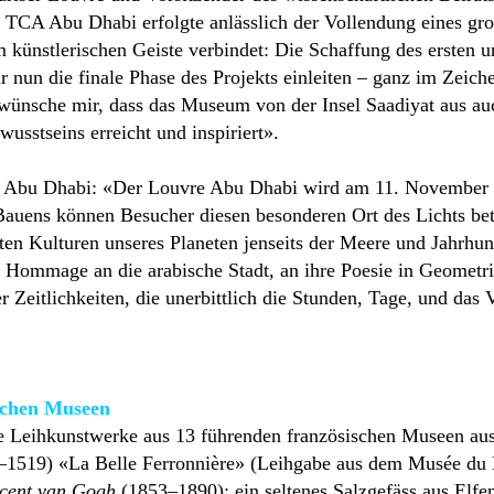
 TCA Abu Dhabi erfolgte anlässlich der Vollendung eines gro
m künstlerischen Geiste verbindet: Die Schaffung des ersten
ir nun die finale Phase des Projekts einleiten – ganz im Zeic
h wünsche mir, dass das Museum von der Insel Saadiyat aus a
usstseins erreicht und inspiriert».
e Abu Dhabi: «Der Louvre Abu Dhabi wird am 11. November 2
auens können Besucher diesen besonderen Ort des Lichts betr
en Kulturen unseres Planeten jenseits der Meere und Jahrhunder
ine Hommage an die arabische Stadt, an ihre Poesie in Geometr
 Zeitlichkeiten, die unerbittlich die Stunden, Tage, und das
schen Museen
 Leihkunstwerke aus 13 führenden französischen Museen ausg
1519) «La Belle Ferronnière» (Leihgabe aus dem Musée du L
cent van Gogh
(1853–1890); ein seltenes Salzgefäss aus Elf