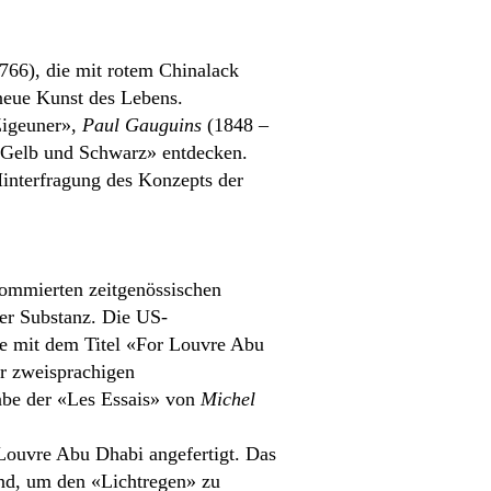
66), die mit rotem Chinalack
 neue Kunst des Lebens.
igeuner»,
Paul Gauguins
(1848 –
 Gelb und Schwarz» entdecken.
interfragung des Konzepts der
nommierten zeitgenössischen
er Substanz. Die US-
de mit dem Titel «For Louvre Abu
er zweisprachigen
abe der «Les Essais» von
Michel
 Louvre Abu Dhabi angefertigt. Das
ind, um den «Lichtregen» zu