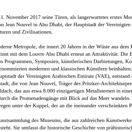
1. November 2017 seine Türen, als langerwartetes erstes Mu
n Jean Nouvel in Abu Dhabi, der Hauptstadt der Vereinigten 
uren und Zivilisationen.
oderne Metropole, die innert 20 Jahren in der Wüste aus de
winnt mit dem Louvre Abu Dhabi erneut an Attraktivität. Die 
chen Programmen, Symposien, künstlerischen Darbietungen, K
enommierten modernen und klassischen Künstlern beinhalten
tstadt der Vereinigten Arabischen Emirate (VAE), entstand 
adt, die von Jean Nouvel, Träger des Pritzker-Architekturpr
ldach, das aus etwa 8.000 einzigartigen Metallsternen in ei
durch die Promenadengänge mit Blick auf das Meer wandeln. 
regen unter der Kuppel, der an die ineinander verschränkten P
 Kunstsammlung des Museums, die aus zahlreichen Kunstwerke
teht. Sie umfasst die historische Geschichte von prähistoris