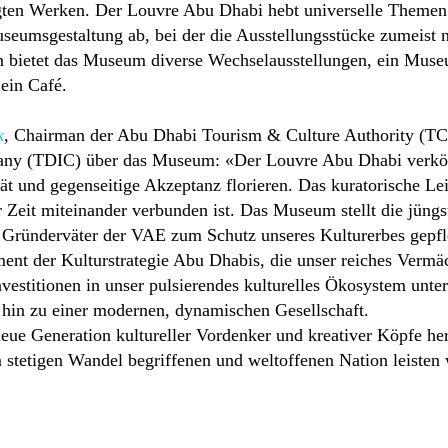
igten Werken. Der Louvre Abu Dhabi hebt universelle Themen
useumsgestaltung ab, bei der die Ausstellungsstücke zumeist n
n bietet das Museum diverse Wechselausstellungen, ein Museu
ein Café.
k
,
Chairman der Abu Dhabi Tourism & Culture Authority (T
y (TDIC) über das Museum: «Der Louvre Abu Dhabi verkör
tät und gegenseitige Akzeptanz florieren. Das kuratorische L
 Zeit miteinander verbunden ist. Das Museum stellt die jüngst
die Gründerväter der VAE zum Schutz unseres Kulturerbes gepf
ent der Kulturstrategie Abu Dhabis, die unser reiches Vermä
nvestitionen in unser pulsierendes kulturelles Ökosystem unter
hin zu einer modernen, dynamischen Gesellschaft.
ue Generation kultureller Vordenker und kreativer Köpfe her
m stetigen Wandel begriffenen und weltoffenen Nation leiste