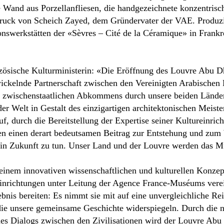
ne Wand aus Porzellanfliesen, die handgezeichnete konzentrisch
druck von Scheich Zayed, dem Gründervater der VAE. Produz
swerkstätten der «Sèvres – Cité de la Céramique» in Frankr
zösische Kulturministerin: «Die Eröffnung des Louvre Abu D
twickelnde Partnerschaft zwischen den Vereinigten Arabischen
s zwischenstaatlichen Abkommens durch unsere beiden Länder
 der Welt in Gestalt des einzigartigen architektonischen Meis
auf, durch die Bereitstellung der Expertise seiner Kultureinri
n einen derart bedeutsamen Beitrag zur Entstehung und zu
ch in Zukunft zu tun. Unser Land und der Louvre werden da
inem innovativen wissenschaftlichen und kulturellen Konzept
inrichtungen unter Leitung der Agence France-Muséums vere
ebnis bereiten: Es nimmt sie mit auf eine unvergleichliche R
 die unsere gemeinsame Geschichte widerspiegeln. Durch die 
 des Dialogs zwischen den Zivilisationen wird der Louvre Ab