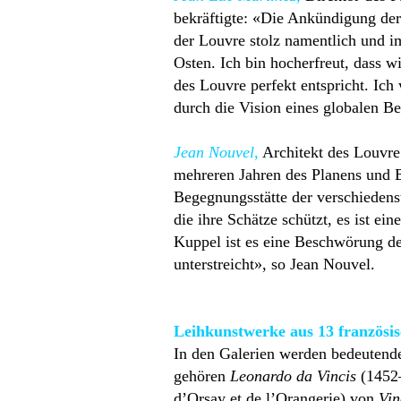
bekräftigte: «Die Ankündigung der
der Louvre stolz namentlich und i
Osten. Ich bin hocherfreut, dass w
des Louvre perfekt entspricht. Ic
durch die Vision eines globalen Bew
Jean Nouvel,
Architekt des Louvr
mehreren Jahren des Planens und B
Begegnungsstätte der verschiedenst
die ihre Schätze schützt, es ist e
Kuppel ist es eine Beschwörung der
unterstreicht», so Jean Nouvel.
Leihkunstwerke aus 13 französi
In den Galerien werden bedeutende
gehören
Leonardo da Vincis
(1452–
d’Orsay et de l’Orangerie) von
Vin