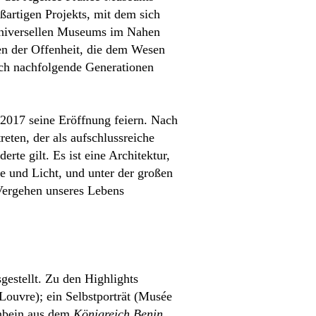
ßartigen Projekts, mit dem sich
 universellen Museums im Nahen
hen der Offenheit, die dem Wesen
uch nachfolgende Generationen
017 seine Eröffnung feiern. Nach
eten, der als aufschlussreiche
te gilt. Es ist eine Architektur,
ie und Licht, und unter der großen
 Vergehen unseres Lebens
estellt. Zu den Highlights
ouvre); ein Selbstporträt (Musée
enbein aus dem
Königreich Benin