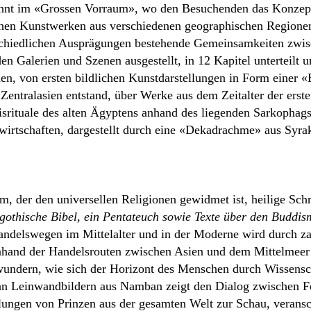
nnt im «Grossen Vorraum», wo den Besuchenden das Konzep
chen Kunstwerken aus verschiedenen geographischen Regionen
erschiedlichen Ausprägungen bestehende Gemeinsamkeiten zwisc
n Galerien und Szenen ausgestellt, in 12 Kapitel unterteilt 
en, von ersten bildlichen Kunstdarstellungen in Form einer «
 Zentralasien entstand, über Werke aus dem Zeitalter der erst
isrituale des alten Ägyptens anhand des liegenden Sarkophag
wirtschaften, dargestellt durch eine «Dekadrachme» aus Syra
der den universellen Religionen gewidmet ist, heilige Schrif
gothische Bibel, ein Pentateuch sowie Texte über den Buddi
andelswegen im Mittelalter und in der Moderne wird durch z
nhand der Handelsrouten zwischen Asien und dem Mittelmeer
ndern, wie sich der Horizont des Menschen durch Wissensch
 an Leinwandbildern aus Namban zeigt den Dialog zwischen F
ellungen von Prinzen aus der gesamten Welt zur Schau, verans