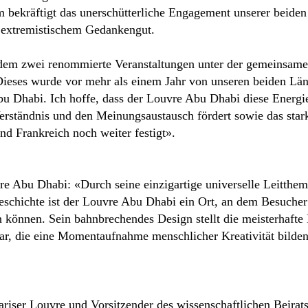
bekräftigt das unerschütterliche Engagement unserer beiden
r extremistischem Gedankengut.
dem zwei renommierte Veranstaltungen unter der gemeinsame
Dieses wurde vor mehr als einem Jahr von unseren beiden Länd
u Dhabi. Ich hoffe, dass der Louvre Abu Dhabi diese Energie 
s Verständnis und den Meinungsaustausch fördert sowie das st
nd Frankreich noch weiter festigt».
re Abu Dhabi: «Durch seine einzigartige universelle Leitthem
schichte ist der Louvre Abu Dhabi ein Ort, an dem Besucher 
n können. Sein bahnbrechendes Design stellt die meisterhaft
ar, die eine Momentaufnahme menschlicher Kreativität bilde
Pariser Louvre und Vorsitzender des wissenschaftlichen Beir